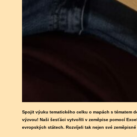
Spojit výuku tematického celku o mapách s tématem dem
výzvou! Naši šesťáci vytvořili v zeměpise pomocí Exce
evropských státech. Rozvíjeli tak nejen své zeměpisné z