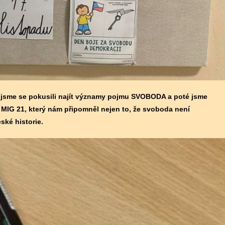
ek jsme se pokusili najít významy pojmu SVOBODA a poté jsme
 MIG 21, který nám připomněl nejen to, že svoboda není
ské historie.