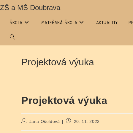
Přejít
ZŠ a MŠ Doubrava
k
obsahu
ŠKOLA
MATEŘSKÁ ŠKOLA
AKTUALITY
P
PŘEPNOUT
VYHLEDÁVÁNÍ
Projektová výuka
NA
WEBU
Projektová výuka
Autor
Příspěvek
Jana Ošeldová
20. 11. 2022
příspěvku
byl
publikován