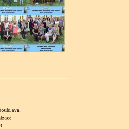
oubrava,
izace
3