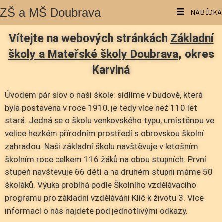
ZŠ a MŠ Doubrava
NABÍDKA
Vítejte na webových stránkách
Základní
školy a Mateřské školy Doubrava
, okres
Karviná
Úvodem pár slov o naší škole: sídlíme v budově, která
byla postavena v roce 1910, je tedy více než 110 let
stará. Jedná se o školu venkovského typu, umístěnou ve
velice hezkém přírodním prostředí s obrovskou školní
zahradou. Naši základní školu navštěvuje v letošním
školním roce celkem 116 žáků na obou stupních. První
stupeň navštěvuje 66 dětí a na druhém stupni máme 50
školáků. Výuka probíhá podle Školního vzdělávacího
programu pro základní vzdělávání Klíč k životu 3. Více
informací o nás najdete pod jednotlivými odkazy.