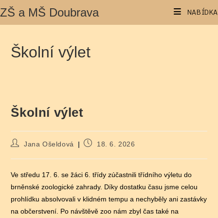
Přejít
ZŠ a MŠ Doubrava
NABÍDKA
k
obsahu
Školní výlet
Školní výlet
Autor
Příspěvek
Jana Ošeldová
18. 6. 2026
příspěvku
byl
publikován
Ve středu 17. 6. se žáci 6. třídy zúčastnili třídního výletu do
brněnské zoologické zahrady. Díky dostatku času jsme celou
prohlídku absolvovali v klidném tempu a nechyběly ani zastávky
na občerstvení. Po návštěvě zoo nám zbyl čas také na