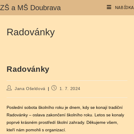
Přejít
ZŠ a MŠ Doubrava
NABÍDKA
k
obsahu
Radovánky
Radovánky
Autor
Příspěvek
Jana Ošeldová
1. 7. 2024
příspěvku
byl
publikován
Poslední sobota školního roku je dnem, kdy se konají tradiční
Radovánky – oslava zakončení školního roku. Letos se konaly
poprvé krásném prostředí školní zahrady. Děkujeme všem,
kteří nám pomohli s organizací.