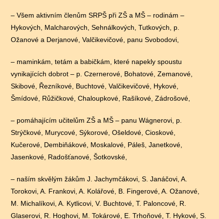
– Všem aktivním členům SRPŠ při ZŠ a MŠ – rodinám –
Hykových, Malcharových, Sehnálkových, Tutkových, p.
Ožanové a Derjanové, Valčikevičové, panu Svobodovi,
– maminkám, tetám a babičkám, které napekly spoustu
vynikajících dobrot – p. Czernerové, Bohatové, Zemanové,
Skibové, Řezníkové, Buchtové, Valčikevičové, Hykové,
Šmídové, Růžičkové, Chaloupkové, Rašíkové, Zádrošové,
– pomáhajícím učitelům ZŠ a MŠ – panu Wágnerovi, p.
Strýčkové, Murycové, Sýkorové, Ošeldové, Cioskové,
Kučerové, Dembiňákové, Moskalové, Páleš, Janetkové,
Jasenkové, Radošťanové, Šotkovské,
– naším skvělým žákům J. Jachymčákovi, S. Janáčovi, A.
Torokovi, A. Frankovi, A. Kolářové, B. Fingerové, A. Ožanové,
M. Michalíkovi, A. Kytlicovi, V. Buchtové, T. Paloncové, R.
Glaserovi, R. Hoghovi, M. Tokárové, E. Trhoňové, T. Hykové, S.