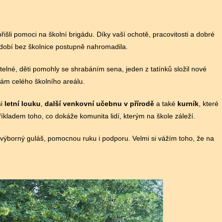
přišli pomoci na školní brigádu. Díky vaší ochotě, pracovitosti a dobré
bdobí bez školnice postupně nahromadila.
itelné, děti pomohly se shrabáním sena, jeden z tatínků složil nové
ám celého školního areálu.
ši
letní louku
,
další venkovní učebnu v přírodě
a také
kurník
, které
íkladem toho, co dokáže komunita lidí, kterým na škole záleží.
výborný guláš, pomocnou ruku i podporu. Velmi si vážím toho, že na