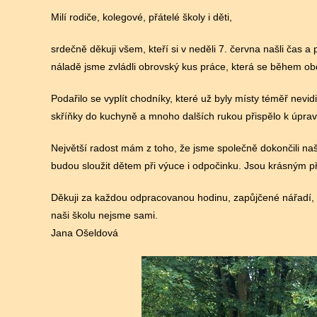
Milí rodiče, kolegové, přátelé školy i děti,
srdečně děkuji všem, kteří si v neděli 7. června našli čas a 
náladě jsme zvládli obrovský kus práce, která se během o
Podařilo se vyplít chodníky, které už byly místy téměř nevid
skříňky do kuchyně a mnoho dalších rukou přispělo k úprav
Největší radost mám z toho, že jsme společně dokončili na
budou sloužit dětem při výuce i odpočinku. Jsou krásným př
Děkuji za každou odpracovanou hodinu, zapůjčené nářadí, 
naši školu nejsme sami.
Jana Ošeldová