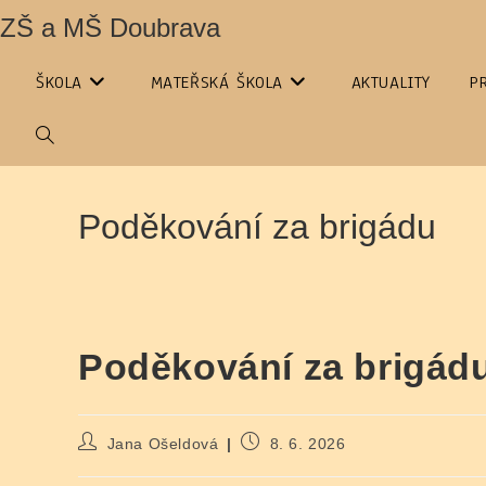
Přejít
ZŠ a MŠ Doubrava
k
obsahu
ŠKOLA
MATEŘSKÁ ŠKOLA
AKTUALITY
P
PŘEPNOUT
VYHLEDÁVÁNÍ
Poděkování za brigádu
NA
WEBU
Poděkování za brigád
Autor
Příspěvek
Jana Ošeldová
8. 6. 2026
příspěvku
byl
publikován