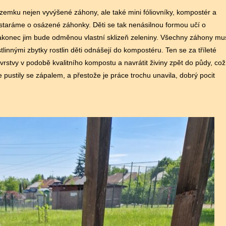
mku nejen vyvýšené záhony, ale také mini fóliovníky, kompostér a
 staráme o osázené záhonky. Děti se tak nenásilnou formou učí o
a nakonec jim bude odměnou vlastní sklizeň zeleniny. Všechny záhony mu
linnými zbytky rostlin děti odnášejí do kompostéru. Ten se za tříleté
vrstvy v podobě kvalitního kompostu a navrátit živiny zpět do půdy, což
 pustily se zápalem, a přestože je práce trochu unavila, dobrý pocit