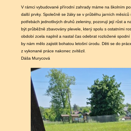
V rámci vybudované přírodní zahrady máme na školním poze
další prvky. Společně se žáky se v průběhu jarních měsíců
potřebách jednotlivých druhů zeleniny, pozorují její růst 
být průběžně zbavovány plevele, který spolu s ostatními rost
období zcela naplnil a nastal čas odebrat rozložené spodní 
by nám mělo zajistit bohatou letošní úrodu. Děti se do práce
z vykonané práce nakonec zvítězil.
Dáša Murycová