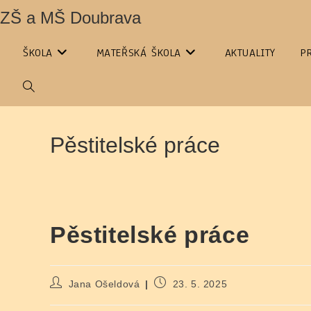
Přejít
ZŠ a MŠ Doubrava
k
obsahu
ŠKOLA
MATEŘSKÁ ŠKOLA
AKTUALITY
P
PŘEPNOUT
VYHLEDÁVÁNÍ
Pěstitelské práce
NA
WEBU
Pěstitelské práce
Autor
Příspěvek
Jana Ošeldová
23. 5. 2025
příspěvku
byl
publikován