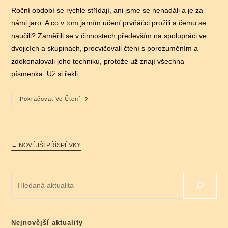
publikován
Roční období se rychle střídají, ani jsme se nenadáli a je za
námi jaro. A co v tom jarním učení prvňáčci prožili a čemu se
naučili? Zaměřili se v činnostech především na spolupráci ve
dvojicích a skupinách, procvičovali čtení s porozuměním a
zdokonalovali jeho techniku, protože už znají všechna
písmenka. Už si řekli, …
Jarní
Pokračovat Ve Čtení
Učení
←
NOVĚJŠÍ PŘÍSPĚVKY
Hledat
Nejnovější aktuality