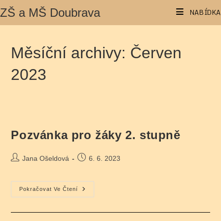
Přejít
ZŠ a MŠ Doubrava
NABÍDKA
k
obsahu
Měsíční archivy: Červen
2023
Pozvánka pro žáky 2. stupně
Autor
Příspěvek
Jana Ošeldová
6. 6. 2023
příspěvku
byl
publikován
Pozvánka
Pokračovat Ve Čtení
Pro
Žáky
2.
Stupně