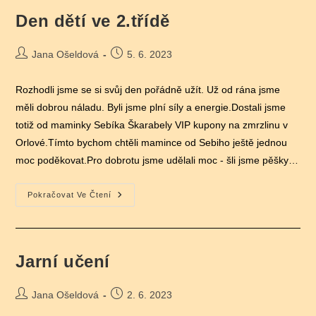
Den dětí ve 2.třídě
Autor
Příspěvek
Jana Ošeldová
5. 6. 2023
příspěvku
byl
publikován
Rozhodli jsme se si svůj den pořádně užít. Už od rána jsme
měli dobrou náladu. Byli jsme plní síly a energie.Dostali jsme
totiž od maminky Sebíka Škarabely VIP kupony na zmrzlinu v
Orlové.Tímto bychom chtěli mamince od Sebiho ještě jednou
moc poděkovat.Pro dobrotu jsme udělali moc - šli jsme pěšky…
Den
Pokračovat Ve Čtení
Dětí
Ve
2.třídě
Jarní učení
Autor
Příspěvek
Jana Ošeldová
2. 6. 2023
příspěvku
byl